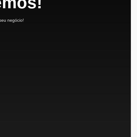
emos!
seu negócio!